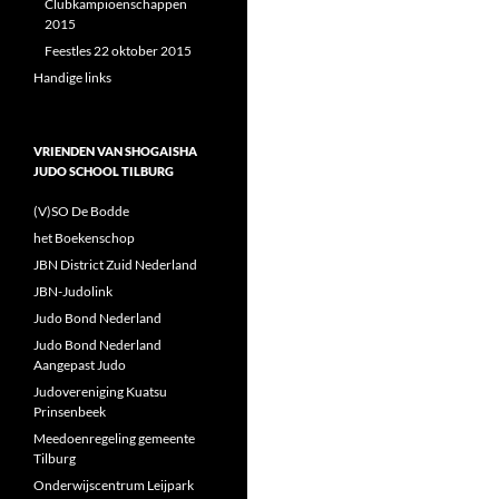
Clubkampioenschappen
2015
Feestles 22 oktober 2015
Handige links
VRIENDEN VAN SHOGAISHA
JUDO SCHOOL TILBURG
(V)SO De Bodde
het Boekenschop
JBN District Zuid Nederland
JBN-Judolink
Judo Bond Nederland
Judo Bond Nederland
Aangepast Judo
Judovereniging Kuatsu
Prinsenbeek
Meedoenregeling gemeente
Tilburg
Onderwijscentrum Leijpark