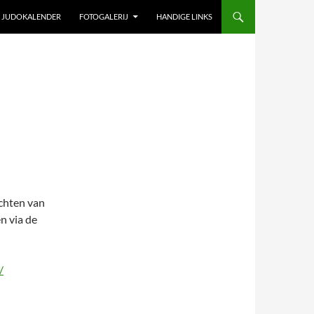
JUDOKALENDER
FOTOGALERIJ
HANDIGE LINKS
chten van
n via de
/