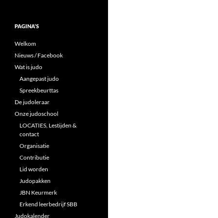
PAGINA’S
Welkom
Nieuws / Facebook
Wat is judo
Aangepast judo
Spreekbeurttas
De judoleraar
Onze judoschool
LOCATIES, Lestijden &
contact
Organisatie
Contributie
Lid worden
Judopakken
JBN Keurmerk
Erkend leerbedrijf SBB
Judokalender