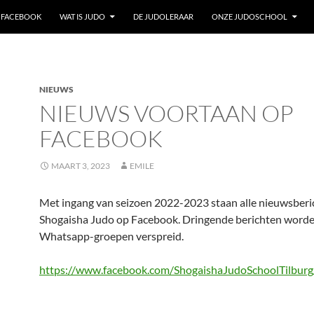
/ FACEBOOK
WAT IS JUDO
DE JUDOLERAAR
ONZE JUDOSCHOOL
NIEUWS
NIEUWS VOORTAAN OP
FACEBOOK
MAART 3, 2023
EMILE
Met ingang van seizoen 2022-2023 staan alle nieuwsberi
Shogaisha Judo op Facebook. Dringende berichten worde
Whatsapp-groepen verspreid.
https://www.facebook.com/ShogaishaJudoSchoolTilburg