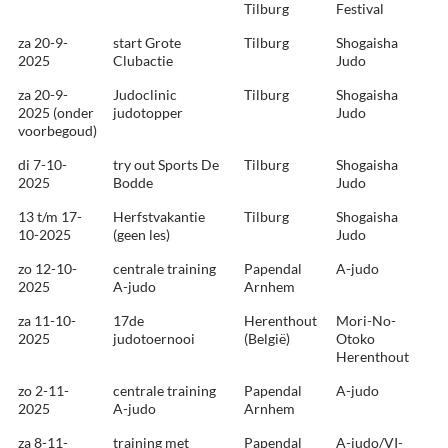
Tilburg
Festival
za 20-9-
start Grote
Tilburg
Shogaisha
2025
Clubactie
Judo
za 20-9-
Judoclinic
Tilburg
Shogaisha
2025 (onder
judotopper
Judo
voorbegoud)
di 7-10-
try out Sports De
Tilburg
Shogaisha
2025
Bodde
Judo
13 t/m 17-
Herfstvakantie
Tilburg
Shogaisha
10-2025
(geen les)
Judo
zo 12-10-
centrale training
Papendal
A-judo
2025
A-judo
Arnhem
za 11-10-
17de
Herenthout
Mori-No-
2025
judotoernooi
(België)
Otoko
Herenthout
zo 2-11-
centrale training
Papendal
A-judo
2025
A-judo
Arnhem
za 8-11-
training met
Papendal
A-judo/VI-