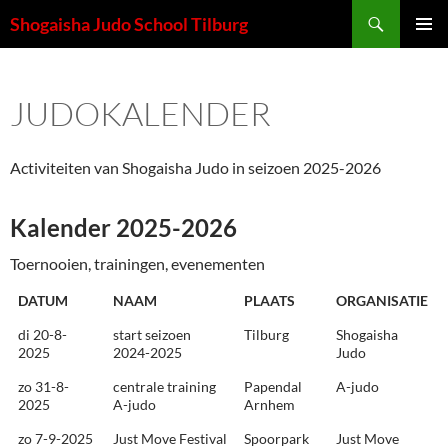
Ga
Zoeken
Shogaisha Judo School Tilburg
naar
PRIMAI
de
MENU
inhoud
JUDOKALENDER
Activiteiten van Shogaisha Judo in seizoen 2025-2026
Kalender 2025-2026
Toernooien, trainingen, evenementen
DATUM
NAAM
PLAATS
ORGANISATIE
di 20-8-
start seizoen
Tilburg
Shogaisha
2025
2024-2025
Judo
zo 31-8-
centrale training
Papendal
A-judo
2025
A-judo
Arnhem
zo 7-9-2025
Just Move Festival
Spoorpark
Just Move