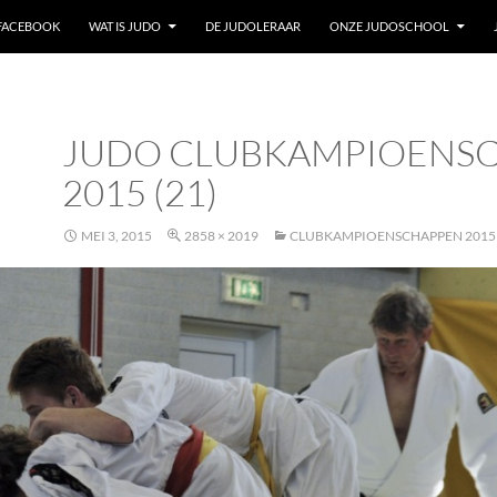
 FACEBOOK
WAT IS JUDO
DE JUDOLERAAR
ONZE JUDOSCHOOL
JUDO CLUBKAMPIOENS
2015 (21)
MEI 3, 2015
2858 × 2019
CLUBKAMPIOENSCHAPPEN 2015