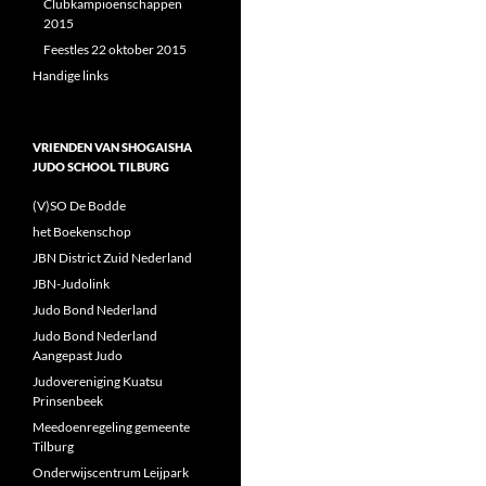
Clubkampioenschappen
2015
Feestles 22 oktober 2015
Handige links
VRIENDEN VAN SHOGAISHA
JUDO SCHOOL TILBURG
(V)SO De Bodde
het Boekenschop
JBN District Zuid Nederland
JBN-Judolink
Judo Bond Nederland
Judo Bond Nederland
Aangepast Judo
Judovereniging Kuatsu
Prinsenbeek
Meedoenregeling gemeente
Tilburg
Onderwijscentrum Leijpark