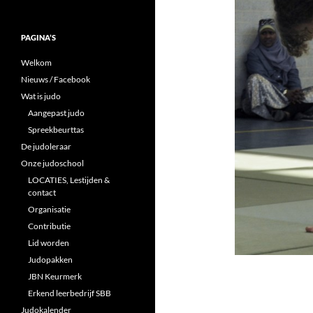
PAGINA’S
Welkom
Nieuws / Facebook
Wat is judo
Aangepast judo
Spreekbeurttas
De judoleraar
Onze judoschool
LOCATIES, Lestijden &
contact
Organisatie
Contributie
Lid worden
Judopakken
JBN Keurmerk
Erkend leerbedrijf SBB
Judokalender